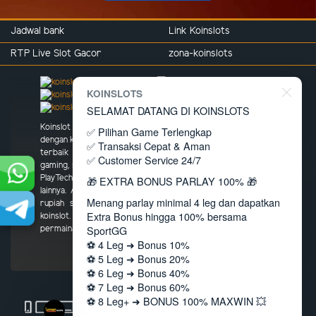
Jadwal bank
Link Koinslots
RTP Live Slot Gacor
zona-koinslots
KOINSLOTS
SELAMAT DATANG DI KOINSLOTS
Koinslot menghadirkan beberapa permainan live casino
✅ Pilihan Game Terlengkap
dengan kerjasama melalui beberapa provider judi online
✅ Transaksi Cepat & Aman
terbaik di dunia, misalnya pragmatic play, evolution
✅ Customer Service 24/7
gaming, sbobet casino, WM Casino, Sexy Gaming, eBet,
PlayTech, dan berbagai macam jenis provider terbaik
🎁 EXTRA BONUS PARLAY 100% 🎁
lainnya. Anda bisa melalukan betting mulai dari Rp 5rb
Menang parlay minimal 4 leg dan dapatkan
rupiah saja untuk dapat mencoba bermain di situs
Extra Bonus hingga 100% bersama
koinslot. Cukup gunakan 1 ID saja untuk semua jenis
SportGG
permainan.
⚽️ 4 Leg ➜ Bonus 10%
⚽️ 5 Leg ➜ Bonus 20%
⚽️ 6 Leg ➜ Bonus 40%
⚽️ 7 Leg ➜ Bonus 60%
⚽️ 8 Leg+ ➜ BONUS 100% MAXWIN 💥