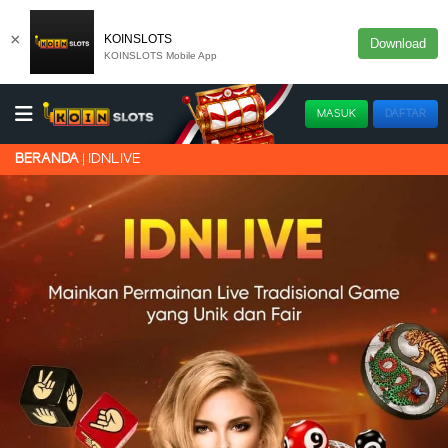
×
KOINSLOTS
Download
KOINSLOTS Mobile App
MASUK
DAFTAR
IDNLIVE
BERANDA