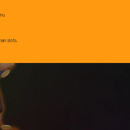
amu
an slots.